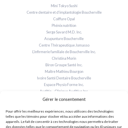
Mini Tokyo Sushi
Centre dentaire et d’implantologie Boucherville
Coiffure Opal
Phénix nutrition
Serge Savard M.D. Inc.
Acupunture Boucherville
Centre Thérapeutique Jomasso
L’infirmerie familiale de Boucherville Inc.
Christina Morin
Biron Groupe Santé Inc.
Maître Mathieu Bourgon
Ivoire Santé Dentaire Boucherville
Espace Physio Forme Inc.
Auditio – Clinique Auditive Inc.
Gérer le consentement
Coordonnées
Pour offrir les meilleures expériences, nous utilisons des technologies
550 Boulevard de Mortagne
telles que les témoins pour stocker et/ou accéder aux informations des
Boucherville, QC J4B 5E4
appareils. Le fait de consentir à ces technologies nous permettra de traiter
des données telles que le comportement de navigation ou les ID uniques sur